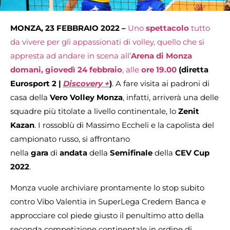
MONZA, 23 FEBBRAIO 2022 –
Uno
spettacolo
tutto
da vivere per gli appassionati di volley, quello che si
appresta ad andare in scena all’
Arena di Monza
domani, giovedì 24 febbraio
, alle
ore 19.00
(diretta
Eurosport 2 |
Discovery +
)
. A fare visita ai padroni di
casa della
Vero Volley Monza
, infatti, arriverà una delle
squadre più titolate a livello continentale, lo
Zenit
Kazan
. I rossoblù di Massimo Eccheli e la capolista del
campionato russo, si affrontano
nella
gara
di
andata
della
Semifinale
della
CEV Cup
2022
.
Monza vuole archiviare prontamente lo stop subito
contro Vibo Valentia in SuperLega Credem Banca e
approcciare col piede giusto il penultimo atto della
seconda competizione continentale in ordine di