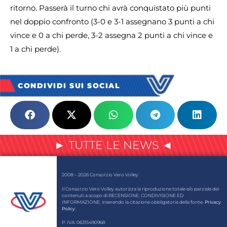
ritorno. Passerà il turno chi avrà conquistato più punti
nel doppio confronto (3-0 e 3-1 assegnano 3 punti a chi
vince e 0 a chi perde, 3-2 assegna 2 punti a chi vince e
1 a chi perde).
CONDIVIDI SUI SOCIAL
► TUTTE LE NEWS ◄
2008 – 2026 Consorzio Vero Volley
Il Consorzio Vero Volley autorizza la riproduzione totale e/o parziale dei
contenuti a scopo di RECENSIONE, CONDIVISIONE ED
INFORMAZIONE, inserendo la citazione obbligatoria della fonte.
Privacy
Policy
.
P. IVA: 06315490968