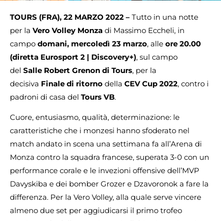
TOURS (FRA), 22 MARZO 2022 –
Tutto in una notte
per la
Vero Volley Monza
di Massimo Eccheli, in
campo
domani, mercoledì 23 marzo
, alle
ore 20.00
(diretta Eurosport 2 | Discovery+)
, sul campo
del
Salle Robert Grenon di Tours
, per la
decisiva
Finale di ritorno
della
CEV Cup 2022
, contro i
padroni di casa del
Tours VB
.
Cuore, entusiasmo, qualità, determinazione: le
caratteristiche che i monzesi hanno sfoderato nel
match andato in scena una settimana fa all’Arena di
Monza contro la squadra francese, superata 3-0 con un
performance corale e le invezioni offensive dell’MVP
Davyskiba e dei bomber Grozer e Dzavoronok a fare la
differenza. Per la Vero Volley, alla quale serve vincere
almeno due set per aggiudicarsi il primo trofeo