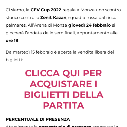
Ci siamo, la
CEV Cup 2022
regala a Monza uno scontro
storico contro lo
Zenit Kazan
, squadra russa dal ricco
palmares
.
All’Arena di Monza
giovedì 24 febbraio
si
giocherà l’andata delle semifinali, appuntamento alle
ore 19
.
Da martedì 15 febbraio è aperta la vendita libera dei
biglietti:
CLICCA QUI PER
ACQUISTARE I
BIGLIETTI DELLA
PARTITA
PERCENTUALE DI PRESENZA
Attualmente la
percentuale di presenza
ammessa in