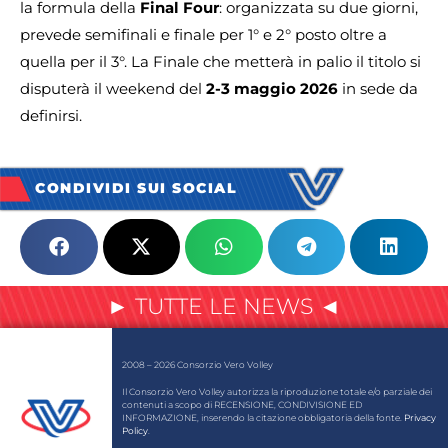
la formula della
Final Four
: organizzata su due giorni,
prevede semifinali e finale per 1° e 2° posto oltre a
quella per il 3°. La Finale che metterà in palio il titolo si
disputerà il weekend del
2-3 maggio 2026
in sede da
definirsi.
CONDIVIDI SUI SOCIAL
► TUTTE LE NEWS ◄
2008 – 2026 Consorzio Vero Volley
Il Consorzio Vero Volley autorizza la riproduzione totale e/o parziale dei
contenuti a scopo di RECENSIONE, CONDIVISIONE ED
INFORMAZIONE, inserendo la citazione obbligatoria della fonte.
Privacy
Policy
.