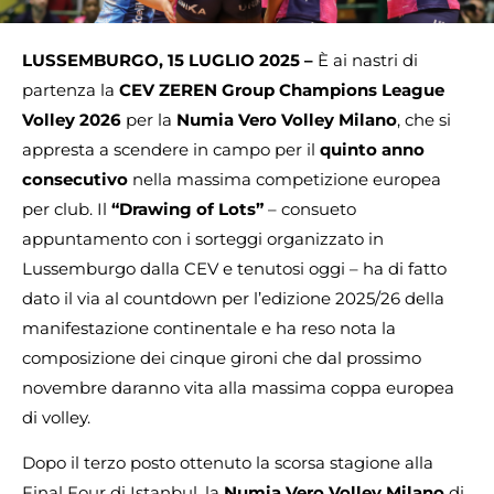
LUSSEMBURGO, 15 LUGLIO 2025 –
È ai nastri di
partenza la
CEV ZEREN Group Champions League
Volley 2026
per la
Numia Vero Volley Milano
, che si
appresta a scendere in campo per il
quinto anno
consecutivo
nella massima competizione europea
per club. Il
“Drawing of Lots”
– consueto
appuntamento con i sorteggi organizzato in
Lussemburgo dalla CEV e tenutosi oggi – ha di fatto
dato il via al countdown per l’edizione 2025/26 della
manifestazione continentale e ha reso nota la
composizione dei cinque gironi che dal prossimo
novembre daranno vita alla massima coppa europea
di volley.
Dopo il terzo posto ottenuto la scorsa stagione alla
Final Four di Istanbul, la
Numia Vero Volley Milano
di