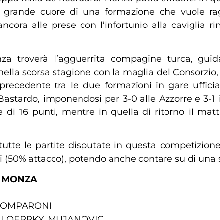
 al grande cuore di una formazione che vuole r
ncora alle prese con l’infortunio alla caviglia 
nza troverà l’agguerrita compagine turca, gui
ella scorsa stagione con la maglia del Consorzio, s
ecedente tra le due formazioni in gare ufficiali
astardo, imponendosi per 3-0 alle Azzorre e 3-1 i
di 16 punti, mentre in quella di ritorno il matt
tutte le partite disputate in questa competizio
i (50% attacco), potendo anche contare su di una s
Y MONZA
, COMPARONI
C, LOEPPKY, MUJANOVIC