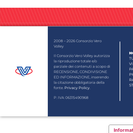
2008 – 2026 Consorzio Vero
Volley
H
Il Consorzio Vero Volley autorizza
T
la riproduzione totale e/o
V
parziale dei contenuti a scopo di
P
RECENSIONE, CONDIVISIONE
P
ED INFORMAZIONE, inserendo
R
la citazione obbligatoria della
S
fonte.
Privacy Policy
.
P. IVA: 06315490968
Informat