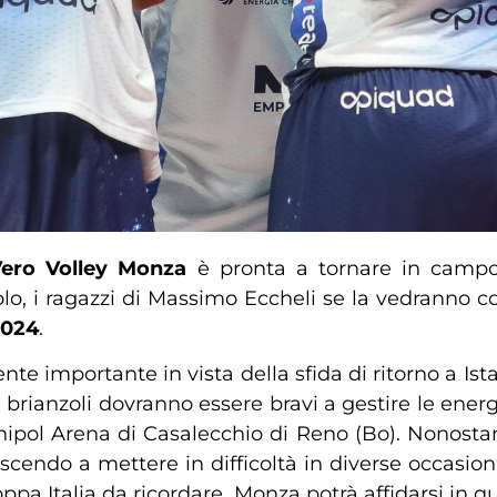
ero Volley Monza
è pronta a tornare in camp
zolo, i ragazzi di Massimo Eccheli se la vedranno c
2024
.
importante in vista della sfida di ritorno a Istanb
I brianzoli dovranno essere bravi a gestire le energi
nipol Arena di Casalecchio di Reno (Bo). Nonostan
cendo a mettere in difficoltà in diverse occasioni
oppa Italia da ricordare. Monza potrà affidarsi in q