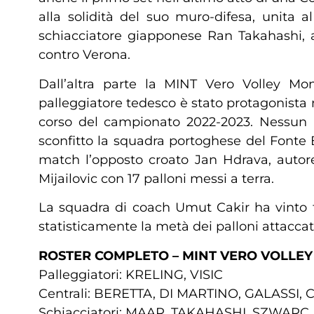
alla solidità del suo muro-difesa, unita
schiacciatore giapponese Ran Takahashi, a
contro Verona.
Dall’altra parte la MINT Vero Volley Mo
palleggiatore tedesco è stato protagonista n
corso del campionato 2022-2023. Nessun pr
sconfitto la squadra portoghese del Fonte B
match l’opposto croato Jan Hdrava, autore 
Mijailovic con 17 palloni messi a terra.
La squadra di coach Umut Cakir ha vinto 
statisticamente la metà dei palloni attaccat
ROSTER COMPLETO – MINT VERO VOLLE
Palleggiatori: KRELING, VISIC
Centrali: BERETTA, DI MARTINO, GALASSI
Schiacciatori: MAAR, TAKAHASHI, SZWAR