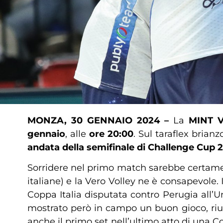
MONZA, 30 GENNAIO 2024 –
La
MINT V
gennaio
, alle
ore 20:00
. Sul taraflex brian
andata della semifinale di Challenge Cup 
Sorridere nel primo match sarebbe certamente 
italiane) e la Vero Volley ne è consapevole. 
Coppa Italia disputata contro Perugia all’U
mostrato però in campo un buon gioco, rius
anche il primo set nell’ultimo atto di una C