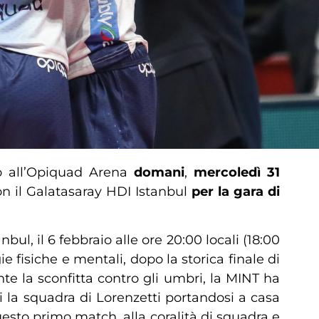
o all’Opiquad Arena
domani
,
mercoledì 31
on il Galatasaray HDI Istanbul
per la gara di
ul, il 6 febbraio alle ore 20:00 locali (18:00
e fisiche e mentali, dopo la storica finale di
te la sconfitta contro gli umbri, la MINT ha
 la squadra di Lorenzetti portandosi a casa
uesto primo match, alla coralità di squadra e