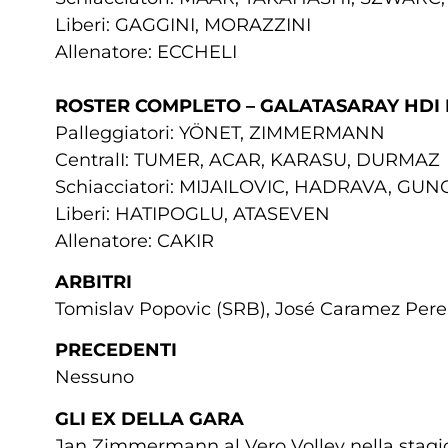
Liberi: GAGGINI, MORAZZINI
Allenatore: ECCHELI
ROSTER COMPLETO – GALATASARAY HDI 
Palleggiatori: YÖNET, ZIMMERMANN
CentralI: TUMER, ACAR, KARASU, DURMAZ
Schiacciatori: MIJAILOVIC, HADRAVA, GU
Liberi: HATIPOGLU, ATASEVEN
Allenatore: CAKIR
ARBITRI
Tomislav Popovic (SRB), José Caramez Pere
PRECEDENTI
Nessuno
GLI EX DELLA GARA
Jan Zimmermann al Vero Volley nella stagi