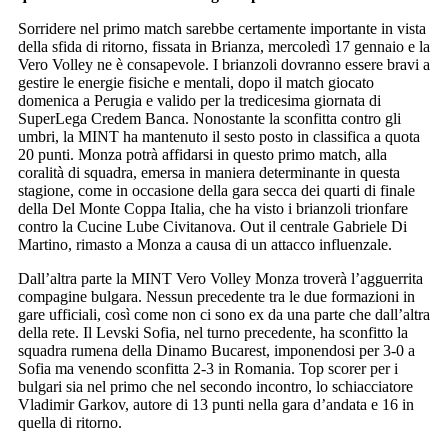
Sorridere nel primo match sarebbe certamente importante in vista
della sfida di ritorno, fissata in Brianza, mercoledì 17 gennaio e la
Vero Volley ne è consapevole. I brianzoli dovranno essere bravi a
gestire le energie fisiche e mentali, dopo il match giocato
domenica a Perugia e valido per la tredicesima giornata di
SuperLega Credem Banca. Nonostante la sconfitta contro gli
umbri, la MINT ha mantenuto il sesto posto in classifica a quota
20 punti. Monza potrà affidarsi in questo primo match, alla
coralità di squadra, emersa in maniera determinante in questa
stagione, come in occasione della gara secca dei quarti di finale
della Del Monte Coppa Italia, che ha visto i brianzoli trionfare
contro la Cucine Lube Civitanova. Out il centrale Gabriele Di
Martino, rimasto a Monza a causa di un attacco influenzale.
Dall’altra parte la MINT Vero Volley Monza troverà l’agguerrita
compagine bulgara. Nessun precedente tra le due formazioni in
gare ufficiali, così come non ci sono ex da una parte che dall’altra
della rete. Il Levski Sofia, nel turno precedente, ha sconfitto la
squadra rumena della Dinamo Bucarest, imponendosi per 3-0 a
Sofia ma venendo sconfitta 2-3 in Romania. Top scorer per i
bulgari sia nel primo che nel secondo incontro, lo schiacciatore
Vladimir Garkov, autore di 13 punti nella gara d’andata e 16 in
quella di ritorno.