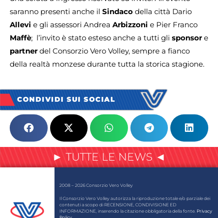
saranno presenti anche il
Sindaco
della città Dario
Allevi
e gli assessori Andrea
Arbizzoni
e Pier Franco
Maffè
; l’invito è stato esteso anche a tutti gli
sponsor
e
partner
del Consorzio Vero Volley, sempre a fianco
della realtà monzese durante tutta la storica stagione.
CONDIVIDI SUI SOCIAL
► TUTTE LE NEWS ◄
2008 – 2026 Consorzio Vero Volley
Il Consorzio Vero Volley autorizza la riproduzione totale e/o parziale dei
contenuti a scopo di RECENSIONE, CONDIVISIONE ED
INFORMAZIONE, inserendo la citazione obbligatoria della fonte.
Privacy
Policy
.