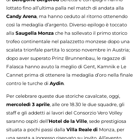
lottato fino all’ultima palla nel match di andata alla
Candy
Arena
, ma hanno ceduto al ritorno ottenendo
così la medaglia d’argento. Diverso epilogo è toccato
alla
Saugella Monza
che ha sollevato il primo storico
trofeo continentale nel palazzetto monzese dopo una
scalata trionfale partita lo scorso novembre in Austria;
dopo aver superato Prinz Brunnenbau, le ragazze di
Falasca hanno avuto la meglio di Gent, Kamnik e Le
Cannet prima di ottenere la medaglia d’oro nella finale
contro le turche di
Aydin
.
Per celebrare queste due storiche cavalcate, oggi,
mercoledì 3 aprile
, alle ore 18.30 le due squadre, gli
staff e gli addetti ai lavori del Consorzio Vero Volley
saranno ospiti dell’
Hotel de la Ville
, sede prestigiosa
situata a pochi passi dalla
Villa Reale di
Monza, per
una serata a ingresso riservato su invito. All’evento