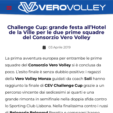
Challenge Cup: grande festa all’Hotel
de la Ville per le due prime squadre
del Consorzio Vero Volley
03 Aprile 2019
La prima avventura europea per entrambe le prime
squadre del
Consorzio
Vero Volley
si è conclusa da
poco. L’esito finale è senza dubbio positivo: i ragazzi
della
Vero Volley Monza
guidati da coach
Soli
hanno
raggiunto la finale di
CEV Challenge Cup
grazie a un
percorso vincente dai sedicesimi ai quarti e una
grande rimonta in semifinale nella doppia sfida contro
lo Sporting Club Lisbona. Nella finalissima contro i russi
di
Belogorie Belgorod
Beretta e compagni hanno