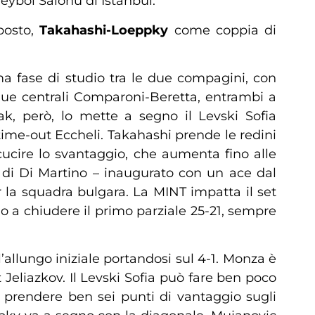
eybol Salonu di Istanbul.
osto,
Takahashi-Loeppky
come coppia di
ma fase di studio tra le due compagini, con
 due centrali Comparoni-Beretta, entrambi a
ak, però, lo mette a segno il Levski Sofia
 time-out Eccheli. Takahashi prende le redini
cucire lo svantaggio, che aumenta fino alle
a di Di Martino – inaugurato con un ace dal
er la squadra bulgara. La MINT impatta il set
ino a chiudere il primo parziale 25-21, sempre
’allungo iniziale portandosi sul 4-1. Monza è
Jeliazkov. Il Levski Sofia può fare ben poco
a prendere ben sei punti di vantaggio sugli