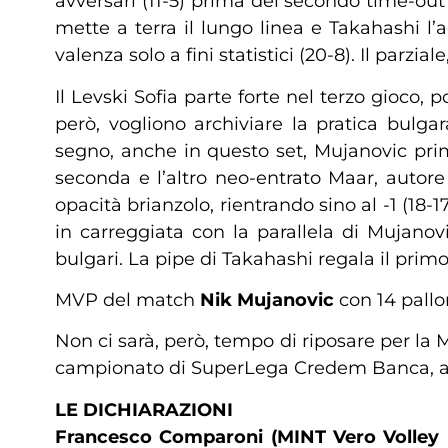
avversari (11-5) prima del secondo time-out
mette a terra il lungo linea e Takahashi l’
valenza solo a fini statistici (20-8). Il parzia
Il Levski Sofia parte forte nel terzo gioco,
però, vogliono archiviare la pratica bulga
segno, anche in questo set, Mujanovic prima
seconda e l’altro neo-entrato Maar, autor
opacità brianzolo, rientrando sino al -1 (18-
in carreggiata con la parallela di Mujanov
bulgari. La pipe di Takahashi regala il primo
MVP del match
Nik Mujanovic
con 14 pallo
Non ci sarà, però, tempo di riposare per la
campionato di SuperLega Credem Banca, affr
LE DICHIARAZIONI
Francesco Comparoni (MINT Vero Volley