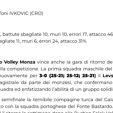
oni IVKOVIC (CRO)
, battute sbagliate 10, muri 10, errori 17, attacco 4
gliate 11, muri 6, errori 24, attacco 31%
o Volley Monza
vince anche la gara di ritorno dei
 della competizione. La prima squadra maschile de
o nuovamente per
3-0 (25-21; 25-12; 25-21
)
il
Levs
gistrale da parte dei monzesi, che confermano l’
adra ed enfatizzando l’abilità di un gruppo solid
n semifinale la temibile compagine turca del Galat
o con la squadra portoghese del Fonte Bastardo. L