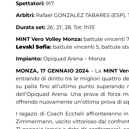
Spettatori:
917
Arbitri:
Rafael GONZALEZ TABARES (ESP), T
Durata set:
26′, 21′, 28. Tot: 1h15′
MINT
Vero Volley Monza:
battute vincenti 7
Levski Sofia
:
battute vincenti 5, battute sba
Impianto:
Opiquad Arena – Monza
MONZA, 17 GENNAIO 2024
– La
MINT Ver
entrando di diritto tra le migliori quattro
su palla fino all’ultimo punto superand
dell’Opiquad Arena. Una prova di forza ma
offrendo nuovamente un’ottima prova di squ
I ragazzi di Coach Eccheli affronteranno i
Zimmermann, uscito vittorioso dal confront