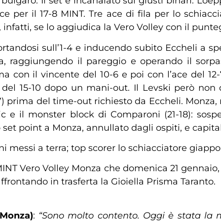
 bulgaro. Il set è incanalato sui giusti binari: Lo
ace per il 17-8 MINT. Tre ace di fila per lo schia
le, infatti, se lo aggiudica la Vero Volley con il punte
 portandosi sull’1-4 e inducendo subito Eccheli a s
ra, raggiungendo il pareggio e operando il sorpas
 con il vincente del 10-6 e poi con l’ace del 12-
e del 15-10 dopo un mani-out. Il Levski però n
17) prima del time-out richiesto da Eccheli. Monza,
ic e il monster block di Comparoni (21-18): sos
 set point a Monza, annullato dagli ospiti, e capital
ni messi a terra; top scorer lo schiacciatore giapp
 MINT Vero Volley Monza che domenica 21 gennaio, al
ontando in trasferta la Gioiella Prisma Taranto.
 Monza)
:
“Sono molto contento. Oggi è stata la 