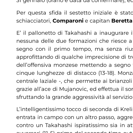
31 gennaio (orario e data da confermare), ed
Per questa sfida il sestetto iniziale è st
schiacciatori,
Comparoni
e capitan
Berett
E’ il pallonetto di Takahashi a inaugurare
nessuna delle due formazioni che riesce a 
segno con il primo tempo, ma senza riusci
approfittando di qualche imprecisione di tro
dell’offensiva monzese mettendo a segno tr
cinque lunghezze di distacco (13-18). Monz
centrale laziale -, che permette ai brianzol
grazie all’ace di Mujanovic, ed effettua il s
sfruttando la grande aggressività al servizio
L’intelligentissimo tocco di seconda di Krel
entrata in campo con un altro passo, aggred
contro un Takahashi ispiratissimo sia in a