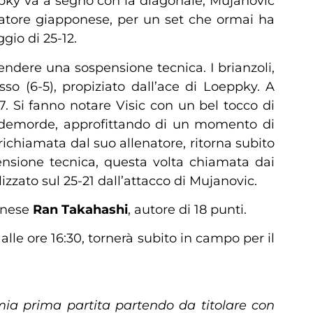
eppky va a segno con la diagonale, Mujanovic
cciatore giapponese, per un set che ormai ha
ggio di 25-12.
pendere una sospensione tecnica. I brianzoli,
so (6-5), propiziato dall’ace di Loeppky. A
7. Si fanno notare Visic con un bel tocco di
on demorde, approfittando di un momento di
 richiamata dal suo allenatore, ritorna subito
pensione tecnica, questa volta chiamata dai
izzato sul 25-21 dall’attacco di Mujanovic.
onese
Ran Takahashi
, autore di 18 punti.
le ore 16:30, tornerà subito in campo per il
mia prima partita partendo da titolare con