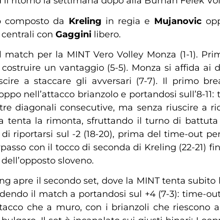
 il ritorno la settimana dopo alla Burhan Felek Vol
ato composto da
Kreling
in regia e
Mujanovic
opp
a
centrali con
Gaggini
libero.
 il match per la MINT Vero Volley Monza (1-1). Pri
costruire un vantaggio (5-5). Monza si affida ai
re a staccare gli avversari (7-7). Il primo bre
ppo nell’attacco brianzolo e portandosi sull’8-11:
e diagonali consecutive, ma senza riuscire a ri
a tenta la rimonta, sfruttando il turno di battut
i di riportarsi sul -2 (18-20), prima del time-out p
orpasso con il tocco di seconda di Kreling (22-21) f
 dell’opposto sloveno.
ing apre il secondo set, dove la MINT tenta subito l
endo il match a portandosi sul +4 (7-3): time-out 
ttacco che a muro, con i brianzoli che riescono 