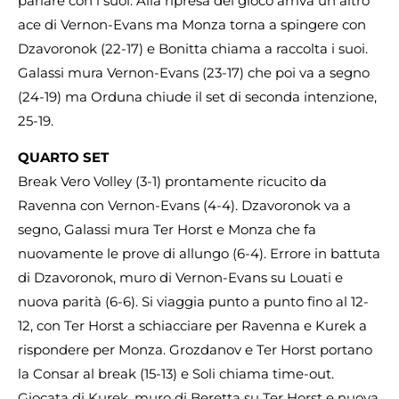
parlare con i suoi. Alla ripresa del gioco arriva un altro
ace di Vernon-Evans ma Monza torna a spingere con
Dzavoronok (22-17) e Bonitta chiama a raccolta i suoi.
Galassi mura Vernon-Evans (23-17) che poi va a segno
(24-19) ma Orduna chiude il set di seconda intenzione,
25-19.
QUARTO SET
Break Vero Volley (3-1) prontamente ricucito da
Ravenna con Vernon-Evans (4-4). Dzavoronok va a
segno, Galassi mura Ter Horst e Monza che fa
nuovamente le prove di allungo (6-4). Errore in battuta
di Dzavoronok, muro di Vernon-Evans su Louati e
nuova parità (6-6). Si viaggia punto a punto fino al 12-
12, con Ter Horst a schiacciare per Ravenna e Kurek a
rispondere per Monza. Grozdanov e Ter Horst portano
la Consar al break (15-13) e Soli chiama time-out.
Giocata di Kurek, muro di Beretta su Ter Horst e nuova