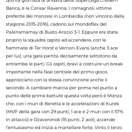
quinta giornata di andata della SuperLega Credem
Banca, è la Consar Ravenna. I romagnoli, vittime
preferite dei monzesi in Lombardia (non vincono dalla
stagione 2015-2016), cadono sul mondoflex del
PalaYamamay di Busto Arsizio 3-1. Eppure era stata
proprio la squadra ospite ad accendere, con le
fiammate di Ter Horst e Vernon-Evans (anche 3 ace
per lui), una gara partita decisamente sottotono da
entrambe le parti. Gli ospiti, bravi a costruire un break
importante nella fase centrale del primo gioco,
approcciano con la stessa convinzione anche il
secondo. A cambiare marcia per prima nel punto a
punto delle prime battute questa volta però è Monza
che, con i muri di Beretta e le accelerazioni di Kurek
(MVP della gara con 29 punti, 1 ace e 2 muri con il 57%
in attacco) e Dzavoronok (15 punti, 2 ace), accende
l’entusiasmo ed inizia a martellare forte. Vinto il terzo