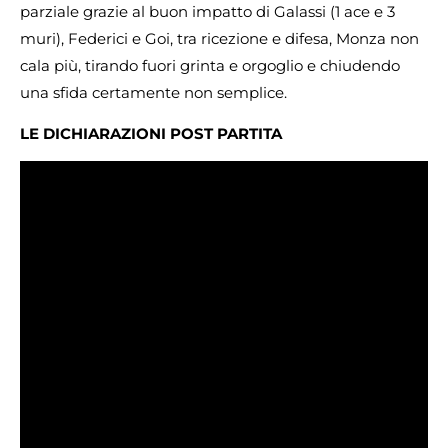
parziale grazie al buon impatto di Galassi (1 ace e 3
muri), Federici e Goi, tra ricezione e difesa, Monza non
cala più, tirando fuori grinta e orgoglio e chiudendo
una sfida certamente non semplice.
LE DICHIARAZIONI POST PARTITA