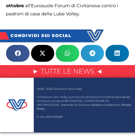
ottobre
all’Eurosuole Forum di Civitanova contro i
padroni di casa della Lube Volley.
CONDIVIDI SUI SOCIAL
► TUTTE LE NEWS ◄
2008 – 2026 Consorzio Vero Volley
Il Consorzio Vero Volley autorizza la riproduzione totale e/o parziale dei
contenuti a scopo di RECENSIONE, CONDIVISIONE ED
INFORMAZIONE, inserendo la citazione obbligatoria della fonte.
Privacy
Policy
.
P. IVA: 06315490968