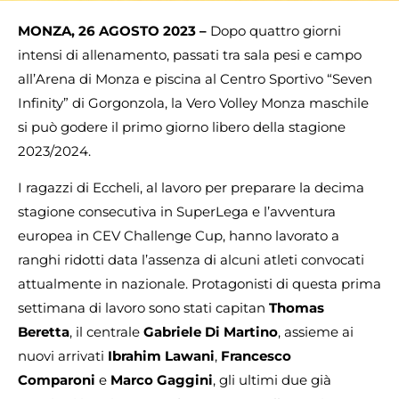
MONZA, 26 AGOSTO 2023 –
Dopo quattro giorni
intensi di allenamento, passati tra sala pesi e campo
all’Arena di Monza e piscina al Centro Sportivo “Seven
Infinity” di Gorgonzola, la Vero Volley Monza maschile
si può godere il primo giorno libero della stagione
2023/2024.
I ragazzi di Eccheli, al lavoro per preparare la decima
stagione consecutiva in SuperLega e l’avventura
europea in CEV Challenge Cup, hanno lavorato a
ranghi ridotti data l’assenza di alcuni atleti convocati
attualmente in nazionale. Protagonisti di questa prima
settimana di lavoro sono stati capitan
Thomas
Beretta
, il centrale
Gabriele Di Martino
, assieme ai
nuovi arrivati
Ibrahim Lawani
,
Francesco
Comparoni
e
Marco Gaggini
, gli ultimi due già