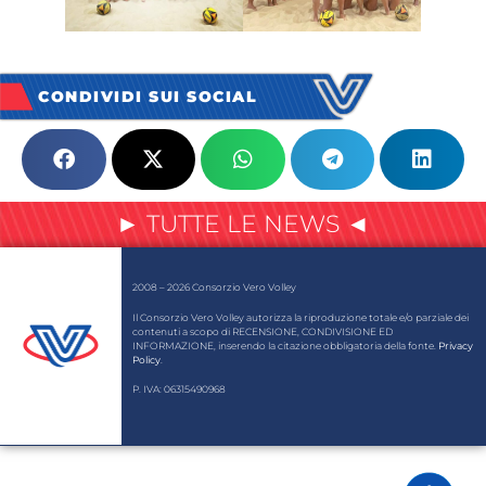
CONDIVIDI SUI SOCIAL
► TUTTE LE NEWS ◄
2008 – 2026 Consorzio Vero Volley
Il Consorzio Vero Volley autorizza la riproduzione totale e/o parziale dei
contenuti a scopo di RECENSIONE, CONDIVISIONE ED
INFORMAZIONE, inserendo la citazione obbligatoria della fonte.
Privacy
Policy
.
P. IVA: 06315490968