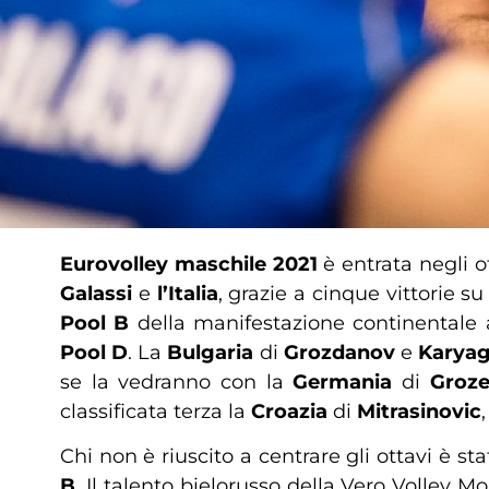
Eurovolley maschile 2021
è entrata negli o
Galassi
e
l’Italia
, grazie a cinque vittorie s
Pool B
della manifestazione continentale an
Pool D
. La
Bulgaria
di
Grozdanov
e
Karyag
se la vedranno con la
Germania
di
Groze
classificata terza la
Croazia
di
Mitrasinovic
Chi non è riuscito a centrare gli ottavi è st
B
. Il talento bielorusso della Vero Volley M