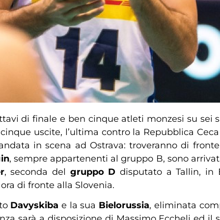
ttavi di finale e ben cinque atleti monzesi su sei
u cinque uscite, l’ultima contro la Repubblica Ceca
data in scena ad Ostrava: troveranno di fronte a 
in
, sempre appartenenti al gruppo B, sono arrivati 
r
, seconda del
gruppo D
disputato a Tallin, in
, ora di fronte alla Slovenia.
ato
Davyskiba
e la sua
Bielorussia
, eliminata com
onza sarà a disposizione di Massimo Eccheli ed il su