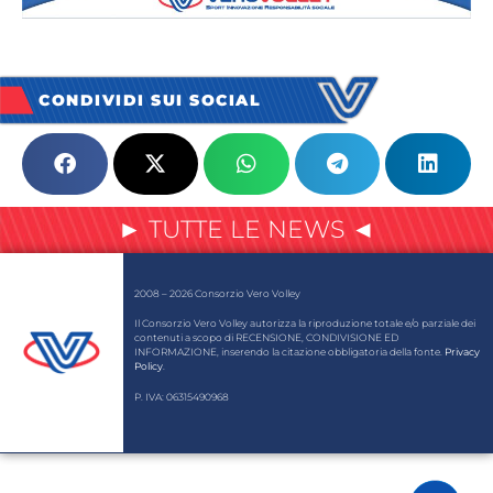
CONDIVIDI SUI SOCIAL
► TUTTE LE NEWS ◄
2008 – 2026 Consorzio Vero Volley
Il Consorzio Vero Volley autorizza la riproduzione totale e/o parziale dei
contenuti a scopo di RECENSIONE, CONDIVISIONE ED
INFORMAZIONE, inserendo la citazione obbligatoria della fonte.
Privacy
Policy
.
P. IVA: 06315490968