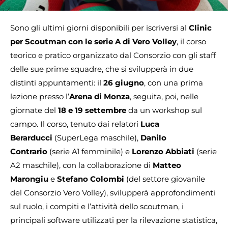
Sono gli ultimi giorni disponibili per iscriversi al
Clinic
per Scoutman con le serie A di Vero Volley
, il corso
teorico e pratico organizzato dal Consorzio con gli staff
delle sue prime squadre, che si svilupperà in due
distinti appuntamenti: il
26 giugno
, con una prima
lezione presso l’
Arena di Monza
, seguita, poi, nelle
giornate del
18 e 19 settembre
da un workshop sul
campo. Il corso, tenuto dai relatori
Luca
Berarducci
(SuperLega maschile),
Danilo
Contrario
(serie A1 femminile) e
Lorenzo Abbiati
(serie
A2 maschile), con la collaborazione di
Matteo
Marongiu
e
Stefano Colombi
(del settore giovanile
del Consorzio Vero Volley), svilupperà approfondimenti
sul ruolo, i compiti e l’attività dello scoutman, i
principali software utilizzati per la rilevazione statistica,