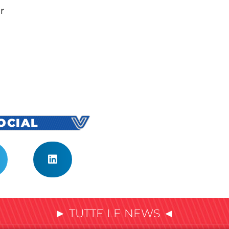
r
SOCIAL
► TUTTE LE NEWS ◄