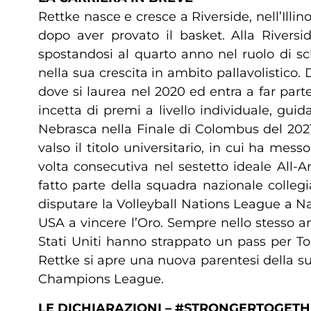
Rettke nasce e cresce a Riverside, nell’Illi
dopo aver provato il basket. Alla Riversi
spostandosi al quarto anno nel ruolo di sc
nella sua crescita in ambito pallavolistico.
dove si laurea nel 2020 ed entra a far parte
incetta di premi a livello individuale, gui
Nebrasca nella Finale di Colombus del 2021
valso il titolo universitario, in cui ha me
volta consecutiva nel sestetto ideale All-A
fatto parte della squadra nazionale colleg
disputare la Volleyball Nations League a N
USA a vincere l’Oro. Sempre nello stesso an
Stati Uniti hanno strappato un pass per T
Rettke si apre una nuova parentesi della sua
Champions League.
LE DICHIARAZIONI – #STRONGERTOGET