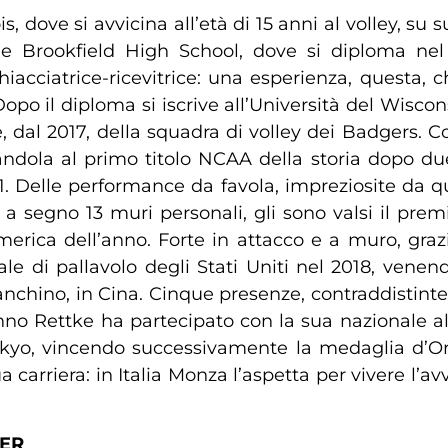
nois, dove si avvicina all’età di 15 anni al volley
de Brookfield High School, dove si diploma nel 
hiacciatrice-ricevitrice: una esperienza, questa, 
 Dopo il diploma si iscrive all’Università del Wisc
, dal 2017, della squadra di volley dei Badgers. C
dandola al primo titolo NCAA della storia dopo due
. Delle performance da favola, impreziosite da qu
sso a segno 13 muri personali, gli sono valsi il p
merica dell’anno. Forte in attacco e a muro, graz
iale di pallavolo degli Stati Uniti nel 2018, ven
anchino, in Cina. Cinque presenze, contraddistinte
no Rettke ha partecipato con la sua nazionale al t
okyo, vincendo successivamente la medaglia d’Oro
 carriera: in Italia Monza l’aspetta per vivere l’a
HER