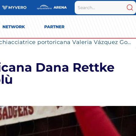
La Numia Vero Volley completa il roster: la schiacciatrice portoricana Valeria Vázquez Gomez è l’ultimo innesto di Milano per la stagione 2026/2027
ricana Dana Rettke
blù