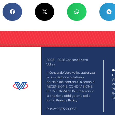
2008 – 2026 Consorzio Vero
Volley
H
Il Consorzio Vero Volley autorizza
T
la riproduzione totale e/o
V
parziale dei contenuti a scopo di
P
RECENSIONE, CONDIVISIONE
P
ED INFORMAZIONE, inserendo
R
la citazione obbligatoria della
S
fonte.
Privacy Policy
.
P. IVA: 06315490968