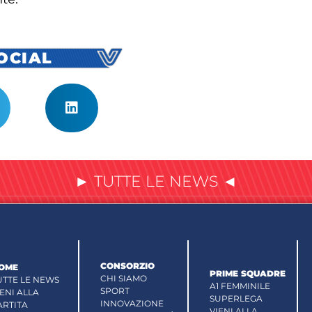
SOCIAL
► TUTTE LE NEWS ◄
CONSORZIO
OME
PRIME SQUADRE
CHI SIAMO
UTTE LE NEWS
A1 FEMMINILE
SPORT
IENI ALLA
SUPERLEGA
INNOVAZIONE
ARTITA
VIENI ALLA