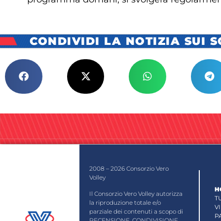
CONDIVIDI LA NOTIZIA SUI 
2008 – 2026 Consorzio Vero
Volley
H
Il Consorzio Vero Volley autorizza
T
la riproduzione totale e/o
V
parziale dei contenuti a scopo di
P
RECENSIONE, CONDIVISIONE