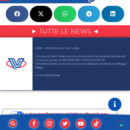
► TUTTE LE NEWS ◄
2008 – 2026 Consorzio Vero Volley
Il Consorzio Vero Volley autorizza la riproduzione totale e/o parziale dei
contenuti a scopo di RECENSIONE, CONDIVISIONE ED
INFORMAZIONE, inserendo la citazione obbligatoria della fonte.
Privacy
Policy
.
P. IVA: 06315490968
Le tue preferenze relative alla privacy
Informativa sulla raccolta