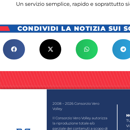
Un servizio semplice, rapido e soprattutto s
CONDIVIDI LA NOTIZIA SUI 
2008 – 2026 Consorzio Vero
Volley
H
Il Consorzio Vero Volley autorizza
T
la riproduzione totale e/o
V
parziale dei contenuti a scopo di