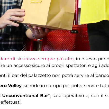
dard di sicurezza sempre più alto
, in questo peri
 un accesso sicuro ai propri spettatori e agli addet
ti il bar del palazzetto non potrà servire al ban
ero Volley
, scende in campo per poter servire tutti
! Unconventional Bar
”, sarà operativo e, con il
effettuati.