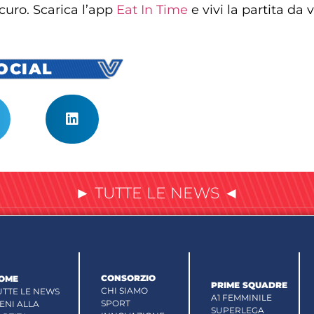
icuro. Scarica l’app
Eat In Time
e vivi la partita da 
SOCIAL
► TUTTE LE NEWS ◄
CONSORZIO
OME
PRIME SQUADRE
CHI SIAMO
UTTE LE NEWS
A1 FEMMINILE
SPORT
IENI ALLA
SUPERLEGA