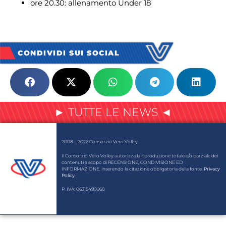
ore 20.30: allenamento Under 18
CONDIVIDI SUI SOCIAL
► TUTTE LE NEWS ◄
2008 – 2026 Consorzio Vero Volley
Il Consorzio Vero Volley autorizza la riproduzione totale e/o parziale dei
contenuti a scopo di RECENSIONE, CONDIVISIONE ED
INFORMAZIONE, inserendo la citazione obbligatoria della fonte.
Privacy
Policy
.
P. IVA: 06315490968