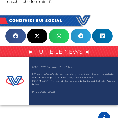
maschili che femminili”.
CONDIVIDI SUI SOCIAL
► TUTTE LE NEWS ◄
2008 – 2026 Consorzio Vero Volley
Il Consorzio Vero Volley autorizza la riproduzione totale e/o parziale dei
contenuti a scopo di RECENSIONE, CONDIVISIONE ED
INFORMAZIONE, inserendo la citazione obbligatoria della fonte.
Privacy
Policy
.
P. IVA: 06315490968