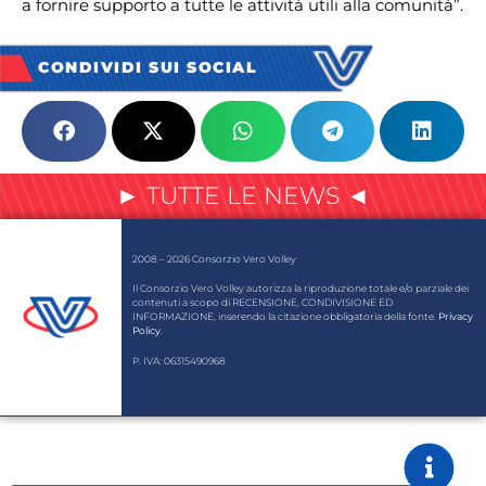
a fornire supporto a tutte le attività utili alla comunità”.
CONDIVIDI SUI SOCIAL
► TUTTE LE NEWS ◄
2008 – 2026 Consorzio Vero Volley
Il Consorzio Vero Volley autorizza la riproduzione totale e/o parziale dei
contenuti a scopo di RECENSIONE, CONDIVISIONE ED
INFORMAZIONE, inserendo la citazione obbligatoria della fonte.
Privacy
Policy
.
P. IVA: 06315490968