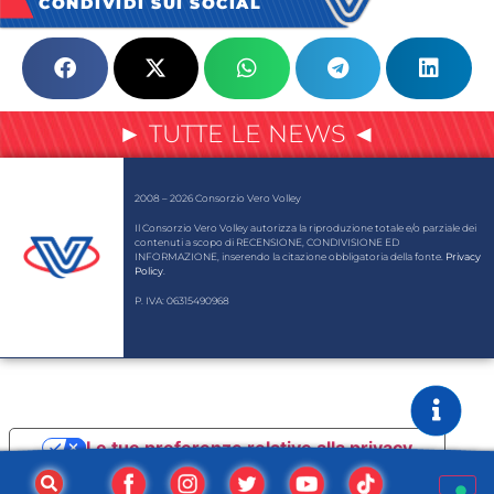
CONDIVIDI SUI SOCIAL
► TUTTE LE NEWS ◄
2008 – 2026 Consorzio Vero Volley
Il Consorzio Vero Volley autorizza la riproduzione totale e/o parziale dei
contenuti a scopo di RECENSIONE, CONDIVISIONE ED
INFORMAZIONE, inserendo la citazione obbligatoria della fonte.
Privacy
Policy
.
P. IVA: 06315490968
Le tue preferenze relative alla privacy
Informativa sulla raccolta