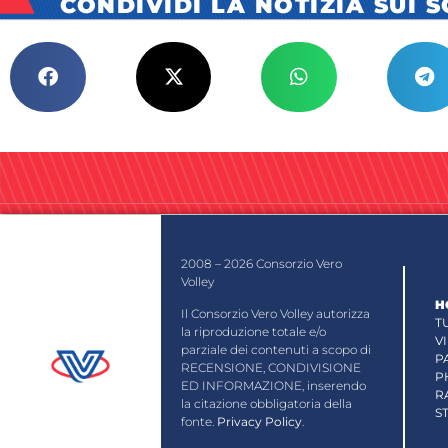
CONDIVIDI LA NOTIZIA SUI 
2008 – 2026 Consorzio Vero
Volley
H
Il Consorzio Vero Volley autorizza
T
la riproduzione totale e/o
V
parziale dei contenuti a scopo di
P
RECENSIONE, CONDIVISIONE
P
ED INFORMAZIONE, inserendo
R
la citazione obbligatoria della
S
fonte.
Privacy Policy
.