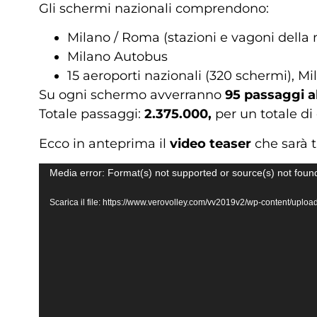
Gli schermi nazionali comprendono:
Milano / Roma (stazioni e vagoni della
Milano Autobus
15 aeroporti nazionali (320 schermi), 
Su ogni schermo avverranno
95 passaggi al
Totale passaggi:
2.375.000,
per un totale di
Ecco in anteprima il
video teaser
che sarà 
Video
Media error: Format(s) not supported or source(s) not foun
Player
Scarica il file: https://www.verovolley.com/vv2019v2/wp-content/u