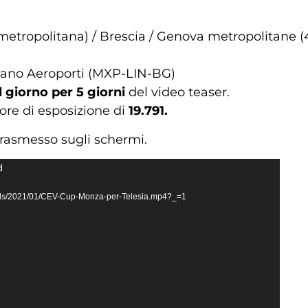
 metropolitana) / Brescia / Genova metropolitane 
Milano Aeroporti (MXP-LIN-BG)
 giorno per 5 giorni
del video teaser.
 ore di esposizione di
19.791.
trasmesso sugli schermi.
d
ploads/2021/01/CEV-Cup-Monza-per-Telesia.mp4?_=1