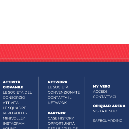
ATTIVITÀ
NETWORK
MY VERO
GIOVANILE
LE SOCIETÀ
ACCEDI
LE SOCIETÀ DEL
CONVENZIONATE
CONTATTACI
CONSORZIO
CONTATTA IL
ATTIVITÀ
NETWORK
OPIQUAD ARENA
LE SQUADRE
VISITA IL SITO
VERO VOLLEY
PARTNER
MINIVOLLEY
CASE HISTORY
SAFEGUARDING
INSTAGRAM
OPPORTUNITÁ
YOUNG
PER LE AZIENDE