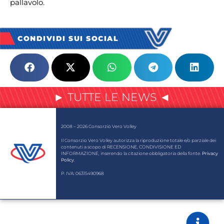
pallavolo.
CONDIVIDI SUI SOCIAL
► TUTTE LE NEWS ◄
2008 – 2026 Consorzio Vero Volley
Il Consorzio Vero Volley autorizza la riproduzione totale e/o parziale dei
contenuti a scopo di RECENSIONE, CONDIVISIONE ED
INFORMAZIONE, inserendo la citazione obbligatoria della fonte.
Privacy
Policy
.
P. IVA: 06315490968