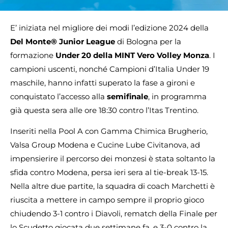
E’ iniziata nel migliore dei modi l’edizione 2024 della
Del Monte® Junior League
di Bologna per la
formazione
Under 20 della MINT Vero Volley Monza
. I
campioni uscenti, nonché Campioni d’Italia Under 19
maschile, hanno infatti superato la fase a gironi e
conquistato l’accesso alla
semifinale
, in programma
già questa sera alle ore 18:30 contro l’Itas Trentino.
Inseriti nella Pool A con Gamma Chimica Brugherio,
Valsa Group Modena e Cucine Lube Civitanova, ad
impensierire il percorso dei monzesi è stata soltanto la
sfida contro Modena, persa ieri sera al tie-break 13-15.
Nella altre due partite, la squadra di coach Marchetti è
riuscita a mettere in campo sempre il proprio gioco
chiudendo 3-1 contro i Diavoli, rematch della Finale per
lo Scudetto giocata due settimane fa, e 3-0 contro la