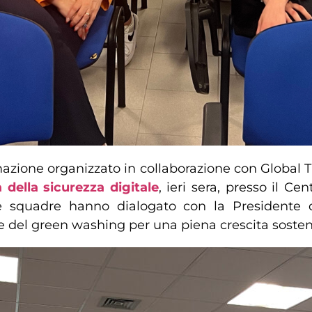
formazione organizzato in collaborazione con Global 
della sicurezza digitale
, ieri sera, presso il Ce
 squadre hanno dialogato con la Presidente de
e e del green washing per una piena crescita sosten