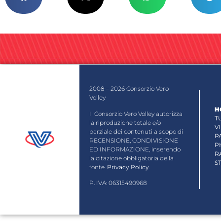
2008 – 2026 Consorzio Vero
Volley
H
Il Consorzio Vero Volley autorizza
T
la riproduzione totale e/o
V
parziale dei contenuti a scopo di
P
RECENSIONE, CONDIVISIONE
P
ED INFORMAZIONE, inserendo
R
la citazione obbligatoria della
S
fonte.
Privacy Policy
.
P. IVA: 06315490968