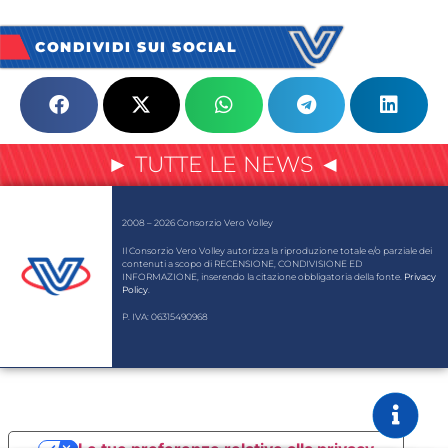
CONDIVIDI SUI SOCIAL
► TUTTE LE NEWS ◄
2008 – 2026 Consorzio Vero Volley
Il Consorzio Vero Volley autorizza la riproduzione totale e/o parziale dei
contenuti a scopo di RECENSIONE, CONDIVISIONE ED
INFORMAZIONE, inserendo la citazione obbligatoria della fonte.
Privacy
Policy
.
P. IVA: 06315490968