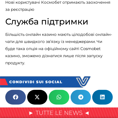
Нові користувачі Космобет отримають заохочення
за реєстрацію
Служба підтримки
Більшість онлайн казино мають цілодобові онлайн-
чати для швидкого звʼязку із менеджерами. Чи
буде така опція на офіційному сайті Cosmobet
казино, зможемо дізнатися лише після запуску
продукту.
CONDIVIDI SUI SOCIAL
► TUTTE LE NEWS ◄