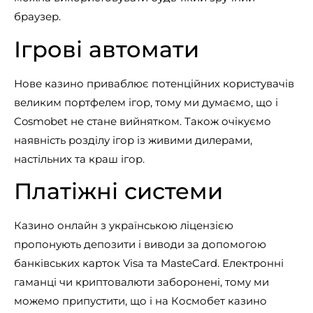
браузер.
Ігрові автомати
Нове казино приваблює потенційних користувачів
великим портфелем ігор, тому ми думаємо, що і
Cosmobet не стане вийнятком. Також очікуємо
наявність розділу ігор із живими дилерами,
настільних та краш ігор.
Платіжні системи
Казино онлайн з українською ліцензією
пропонують депозити і виводи за допомогою
банківських карток Visa та MasteCard. Електронні
гаманці чи криптовалюти заборонені, тому ми
можемо припустити, що і на Космобет казино