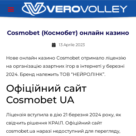
Cosmobet (Космобет) онлайн казино
13 Aprile 2023
Нове онлайн казино Cosmobet отримало ліцензію
на організацію азартних ігор в інтернеті у березні
2024. Бренд належить ТОВ “НЕЙРОЛІНК”.
Офіційний сайт
Cosmobet UA
Ліцензія вступила в дію 21 березня 2024 року, як
свідчить рішення КРАІЛ. Офіційний сайт
cosmobet.ua наразі недоступний для перегляду,