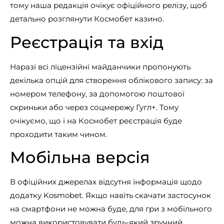
тому наша редакція очікує офіційного релізу, щоб
детально розглянути Космобет казино.
Реєстрація та вхід
Наразі всі ліцензійні майданчики пропонують
декілька опцій для створення облікового запису: за
номером телефону, за допомогою поштової
скриньки або через соцмережу Гугл+. Тому
очікуємо, що і на Космобет реєстрація буде
проходити таким чином.
Мобільна версія
В офіційних джерелах відсутня інформація щодо
додатку Kosmobet. Якщо навіть скачати застосунок
на смартфони не можна буде, для гри з мобільного
можна використовувати будь-який зручний