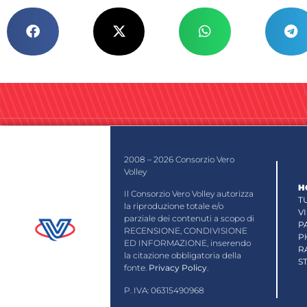
2008 – 2026 Consorzio Vero
Volley
H
Il Consorzio Vero Volley autorizza
T
la riproduzione totale e/o
V
parziale dei contenuti a scopo di
P
RECENSIONE, CONDIVISIONE
P
ED INFORMAZIONE, inserendo
R
la citazione obbligatoria della
S
fonte.
Privacy Policy
.
P. IVA: 06315490968