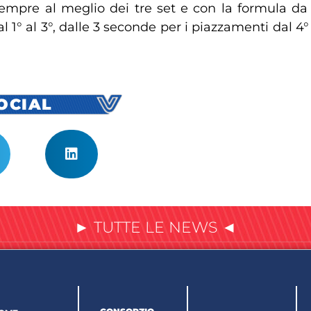
, sempre al meglio dei tre set e con la formula d
l 1° al 3°, dalle 3 seconde per i piazzamenti dal 4° 
SOCIAL
► TUTTE LE NEWS ◄