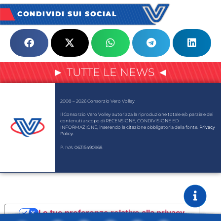
CONDIVIDI SUI SOCIAL
► TUTTE LE NEWS ◄
2008 – 2026 Consorzio Vero Volley
Il Consorzio Vero Volley autorizza la riproduzione totale e/o parziale dei
contenuti a scopo di RECENSIONE, CONDIVISIONE ED
INFORMAZIONE, inserendo la citazione obbligatoria della fonte.
Privacy
Policy
.
P. IVA: 06315490968
Le tue preferenze relative alla privacy