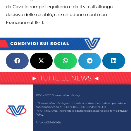
da Cavallo rompe l’equilibrio e dà il via all’allungo
decisivo delle rosablù, che chiudono i conti con
Francioni sul 15-11.
CONDIVIDI SUI SOCIAL
► TUTTE LE NEWS ◄
2008 – 2026 Consorzio Vero Volley
Il Consorzio Vero Volley autorizza la riproduzione totale e/o parziale dei
contenuti a scopo di RECENSIONE, CONDIVISIONE ED
INFORMAZIONE, inserendo la citazione obbligatoria della fonte.
Privacy
Policy
.
P. IVA: 06315490968