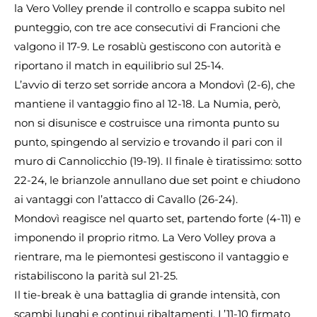
la Vero Volley prende il controllo e scappa subito nel
punteggio, con tre ace consecutivi di Francioni che
valgono il 17-9. Le rosablù gestiscono con autorità e
riportano il match in equilibrio sul 25-14.
L’avvio di terzo set sorride ancora a Mondovì (2-6), che
mantiene il vantaggio fino al 12-18. La Numia, però,
non si disunisce e costruisce una rimonta punto su
punto, spingendo al servizio e trovando il pari con il
muro di Cannolicchio (19-19). Il finale è tiratissimo: sotto
22-24, le brianzole annullano due set point e chiudono
ai vantaggi con l’attacco di Cavallo (26-24).
Mondovì reagisce nel quarto set, partendo forte (4-11) e
imponendo il proprio ritmo. La Vero Volley prova a
rientrare, ma le piemontesi gestiscono il vantaggio e
ristabiliscono la parità sul 21-25.
Il tie-break è una battaglia di grande intensità, con
scambi lunghi e continui ribaltamenti. L’11-10 firmato