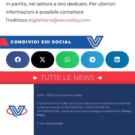
in partita, nel settore a loro dedicato. Per ulteriori
informazioni è possibile contattare
l’indirizzo
biglietteria@verovolley.com
CONDIVIDI SUI SOCIAL
► TUTTE LE NEWS ◄
2008 – 2026 Consorzio Vero Volley
Il Consorzio Vero Volley autorizza la riproduzione totale e/o parziale dei
contenuti a scopo di RECENSIONE, CONDIVISIONE ED
INFORMAZIONE, inserendo la citazione obbligatoria della fonte.
Privacy
Policy
.
P. IVA: 06315490968