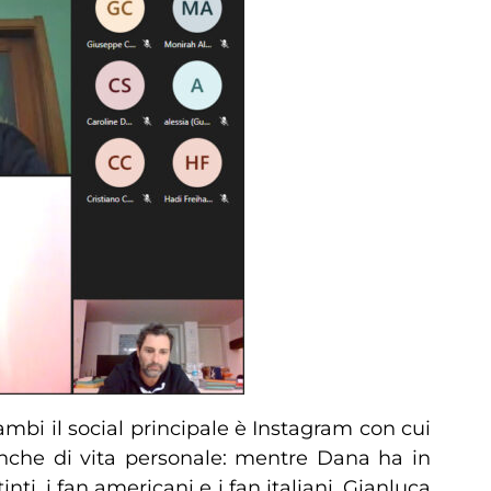
ambi il social principale è Instagram con cui
 anche di vita personale: mentre Dana ha in
ti, i fan americani e i fan italiani, Gianluca