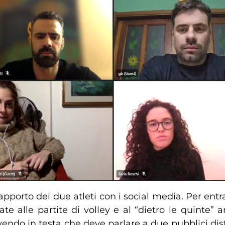
rapporto dei due atleti con i social media. Per entr
 alle partite di volley e al “dietro le quinte”
ndo in testa che deve parlare a due pubblici distin