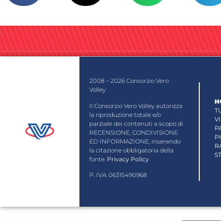
2008 – 2026 Consorzio Vero
Volley
H
Il Consorzio Vero Volley autorizza
T
la riproduzione totale e/o
V
parziale dei contenuti a scopo di
P
RECENSIONE, CONDIVISIONE
P
ED INFORMAZIONE, inserendo
R
la citazione obbligatoria della
S
fonte.
Privacy Policy
.
P. IVA: 06315490968