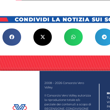
CONDIVIDI LA NOTIZIA SUI 
2008 – 2026 Consorzio Vero
Volley
H
Il Consorzio Vero Volley autorizza
T
la riproduzione totale e/o
V
parziale dei contenuti a scopo di
P
RECENSIONE, CONDIVISIONE