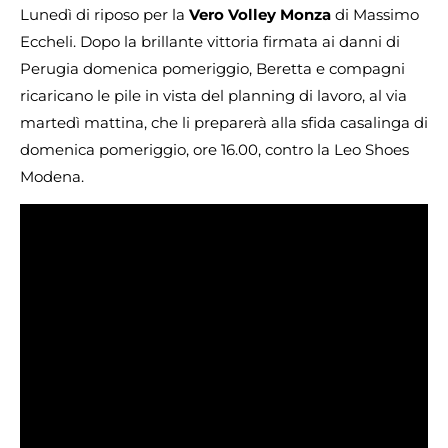
Lunedì di riposo per la
Vero Volley Monza
di Massimo
Eccheli. Dopo la brillante vittoria firmata ai danni di
Perugia domenica pomeriggio, Beretta e compagni
ricaricano le pile in vista del planning di lavoro, al via
martedì mattina, che li preparerà alla sfida casalinga di
domenica pomeriggio, ore 16.00, contro la Leo Shoes
Modena.