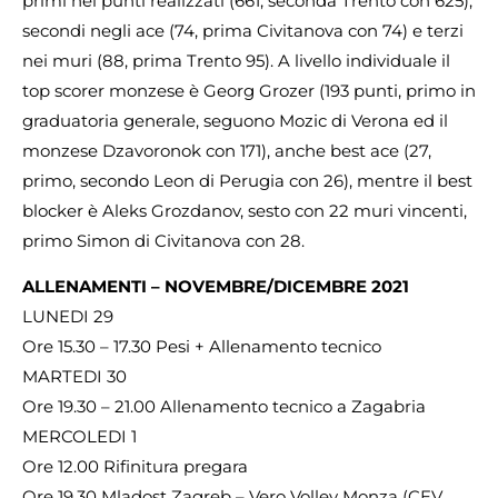
primi nei punti realizzati (661, seconda Trento con 625),
secondi negli ace (74, prima Civitanova con 74) e terzi
nei muri (88, prima Trento 95). A livello individuale il
top scorer monzese è Georg Grozer (193 punti, primo in
graduatoria generale, seguono Mozic di Verona ed il
monzese Dzavoronok con 171), anche best ace (27,
primo, secondo Leon di Perugia con 26), mentre il best
blocker è Aleks Grozdanov, sesto con 22 muri vincenti,
primo Simon di Civitanova con 28.
ALLENAMENTI – NOVEMBRE/DICEMBRE 2021
LUNEDI 29
Ore 15.30 – 17.30 Pesi + Allenamento tecnico
MARTEDI 30
Ore 19.30 – 21.00 Allenamento tecnico a Zagabria
MERCOLEDI 1
Ore 12.00 Rifinitura pregara
Ore 19.30 Mladost Zagreb – Vero Volley Monza (CEV