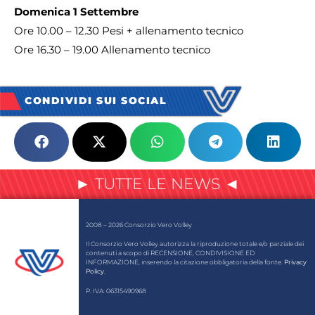
Domenica 1 Settembre
Ore 10.00 – 12.30 Pesi + allenamento tecnico
Ore 16.30 – 19.00 Allenamento tecnico
CONDIVIDI SUI SOCIAL
► TUTTE LE NEWS ◄
2008 – 2026 Consorzio Vero Volley
Il Consorzio Vero Volley autorizza la riproduzione totale e/o parziale dei
contenuti a scopo di RECENSIONE, CONDIVISIONE ED
INFORMAZIONE, inserendo la citazione obbligatoria della fonte.
Privacy
Policy
.
P. IVA: 06315490968