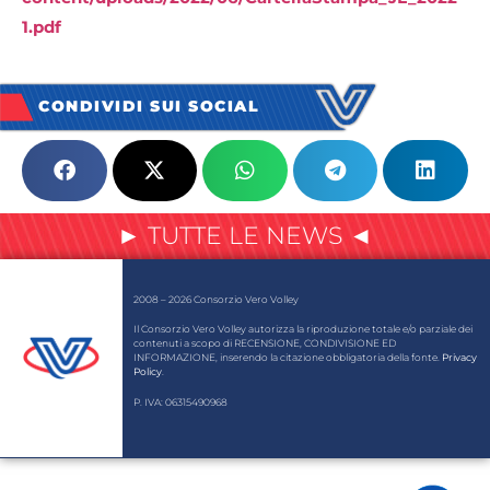
1.pdf
CONDIVIDI SUI SOCIAL
► TUTTE LE NEWS ◄
2008 – 2026 Consorzio Vero Volley
Il Consorzio Vero Volley autorizza la riproduzione totale e/o parziale dei
contenuti a scopo di RECENSIONE, CONDIVISIONE ED
INFORMAZIONE, inserendo la citazione obbligatoria della fonte.
Privacy
Policy
.
P. IVA: 06315490968