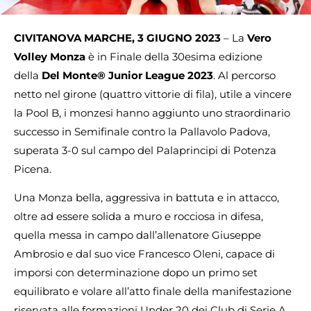
CIVITANOVA MARCHE, 3 GIUGNO 2023
– La
Vero
Volley Monza
è in Finale della 30esima edizione
della
Del Monte® Junior League
2023
. Al percorso
netto nel girone (quattro vittorie di fila), utile a vincere
la Pool B, i monzesi hanno aggiunto uno straordinario
successo in Semifinale contro la Pallavolo Padova,
superata 3-0 sul campo del Palaprincipi di Potenza
Picena.
Una Monza bella, aggressiva in battuta e in attacco,
oltre ad essere solida a muro e rocciosa in difesa,
quella messa in campo dall’allenatore Giuseppe
Ambrosio e dal suo vice Francesco Oleni, capace di
imporsi con determinazione dopo un primo set
equilibrato e volare all’atto finale della manifestazione
riservata alle formazioni Under 20 dei Club di Serie A.