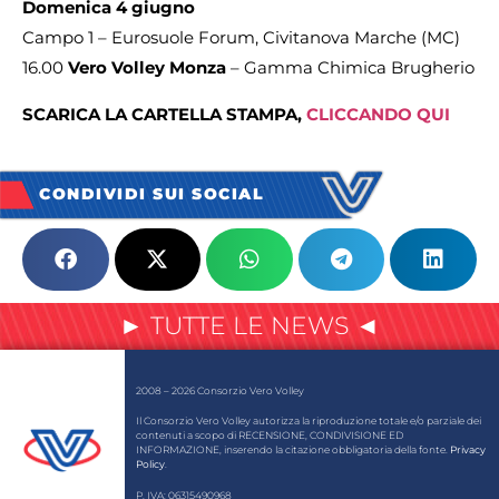
Domenica 4 giugno
Campo 1 – Eurosuole Forum, Civitanova Marche (MC)
16.00
Vero Volley Monza
– Gamma Chimica Brugherio
SCARICA LA CARTELLA STAMPA,
CLICCANDO QUI
CONDIVIDI SUI SOCIAL
► TUTTE LE NEWS ◄
2008 – 2026 Consorzio Vero Volley
Il Consorzio Vero Volley autorizza la riproduzione totale e/o parziale dei
contenuti a scopo di RECENSIONE, CONDIVISIONE ED
INFORMAZIONE, inserendo la citazione obbligatoria della fonte.
Privacy
Policy
.
P. IVA: 06315490968