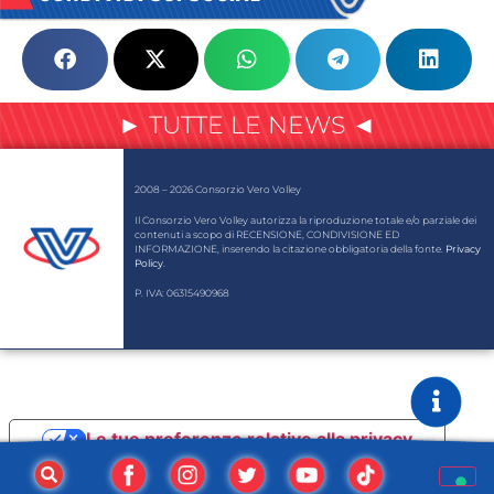
► TUTTE LE NEWS ◄
2008 – 2026 Consorzio Vero Volley
Il Consorzio Vero Volley autorizza la riproduzione totale e/o parziale dei
contenuti a scopo di RECENSIONE, CONDIVISIONE ED
INFORMAZIONE, inserendo la citazione obbligatoria della fonte.
Privacy
Policy
.
P. IVA: 06315490968
Le tue preferenze relative alla privacy
Informativa sulla raccolta