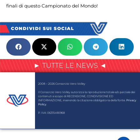
finali di questo Campionato del Mondo!
CONDIVIDI SUI SOCIAL
► TUTTE LE NEWS ◄
2008 – 2026 Consorzio Vero Volley
Il Consorzio Vero Volley autorizza la riproduzione totale e/o parziale dei
contenuti a scopo di RECENSIONE, CONDIVISIONE ED
INFORMAZIONE, inserendo la citazione obbligatoria della fonte.
Privacy
Policy
.
P. IVA: 06315490968