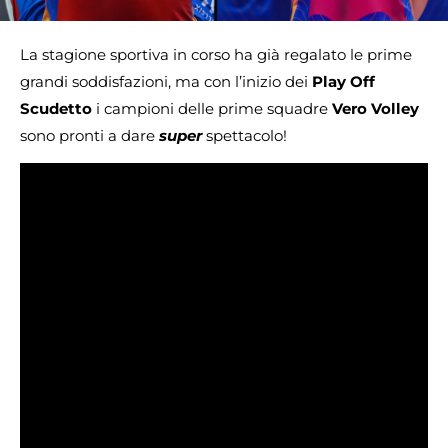
La stagione sportiva in corso ha già regalato le prime
grandi soddisfazioni, ma con l’inizio dei
Play Off
Scudetto
i campioni delle prime squadre
Vero Volley
sono pronti a dare
super
spettacolo!