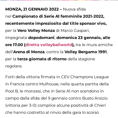
MONZA, 21 GENNAIO 2022 –
Nuova sfida
nel
Campionato di Serie A1 femminile 2021-2022,
recentemente impreziosito dal title sponsor vivo,
per la
Vero Volley Monza
di Marco Gaspari,
impegnata
dopodomani
,
domenica 23 gennaio, alle
ore 17.00 (
diretta volleyballworld
),
tra le mura amiche
dell’
Arena di Monza
, contro la
Volley Bergamo 1991
,
per la
terza giornata di ritorno
della stagione
regolare.
Forti della vittoria firmata in CEV Champions League
in Francia contro Mulhouse, nella quarta partita della
Pool B, le monzesi, che in Serie A1 non scendono in
campo dalla sfida del 9 gennaio contro Busto Arsizio
(vittoria per 3-0) complice alcune positività di Chieri
che hanno costretto al rinvio della gara lo scorso