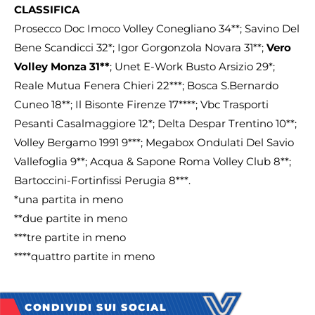
CLASSIFICA
Prosecco Doc Imoco Volley Conegliano 34**; Savino Del
Bene Scandicci 32*; Igor Gorgonzola Novara 31**;
Vero
Volley Monza 31**
; Unet E-Work Busto Arsizio 29*;
Reale Mutua Fenera Chieri 22***; Bosca S.Bernardo
Cuneo 18**; Il Bisonte Firenze 17****; Vbc Trasporti
Pesanti Casalmaggiore 12*; Delta Despar Trentino 10**;
Volley Bergamo 1991 9***; Megabox Ondulati Del Savio
Vallefoglia 9**; Acqua & Sapone Roma Volley Club 8**;
Bartoccini-Fortinfissi Perugia 8***.
*una partita in meno
**due partite in meno
***tre partite in meno
****quattro partite in meno
CONDIVIDI SUI SOCIAL