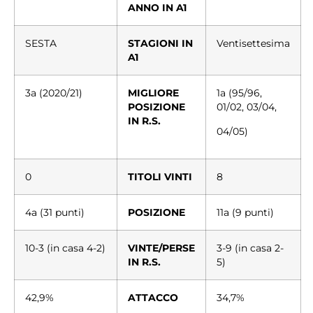
ANNO IN A1
SESTA
STAGIONI IN
Ventisettesima
A1
3a (2020/21)
MIGLIORE
1a (95/96,
POSIZIONE
01/02, 03/04,
IN R.S.
04/05)
0
TITOLI VINTI
8
4a (31 punti)
POSIZIONE
11a (9 punti)
10-3 (in casa 4-2)
VINTE/PERSE
3-9 (in casa 2-
IN R.S.
5)
42,9%
ATTACCO
34,7%