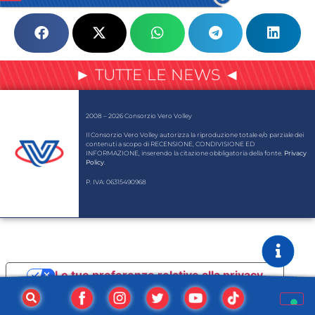
► TUTTE LE NEWS ◄
2008 – 2026 Consorzio Vero Volley
Il Consorzio Vero Volley autorizza la riproduzione totale e/o parziale dei
contenuti a scopo di RECENSIONE, CONDIVISIONE ED
INFORMAZIONE, inserendo la citazione obbligatoria della fonte.
Privacy
Policy
.
P. IVA: 06315490968
Le tue preferenze relative alla privacy
Informativa sulla raccolta