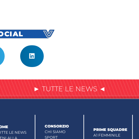
SOCIAL
► TUTTE LE NEWS ◄
CONSORZIO
OME
PRIME SQUADRE
CHI SIAMO
UTTE LE NEWS
A1 FEMMINILE
SPORT
IENI ALLA