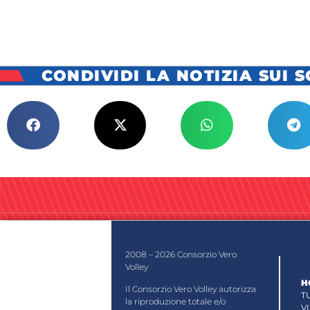
CONDIVIDI LA NOTIZIA SUI 
2008 – 2026 Consorzio Vero
Volley
H
Il Consorzio Vero Volley autorizza
T
la riproduzione totale e/o
V