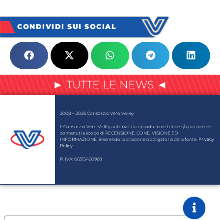
CONDIVIDI SUI SOCIAL
► TUTTE LE NEWS ◄
2008 – 2026 Consorzio Vero Volley
Il Consorzio Vero Volley autorizza la riproduzione totale e/o parziale dei
contenuti a scopo di RECENSIONE, CONDIVISIONE ED
INFORMAZIONE, inserendo la citazione obbligatoria della fonte.
Privacy
Policy
.
P. IVA: 06315490968