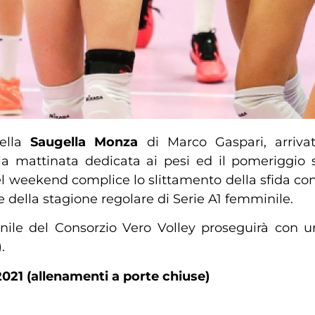
della
Saugella Monza
di Marco Gaspari, arriva
la mattinata dedicata ai pesi ed il pomeriggio s
eekend complice lo slittamento della sfida cont
ale della stagione regolare di Serie A1 femminile.
nile del Consorzio Vero Volley proseguirà con u
.
21 (allenamenti a porte chiuse)