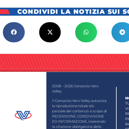
CONDIVIDI LA NOTIZIA SUI 
2008 – 2026 Consorzio Vero
Volley
H
Il Consorzio Vero Volley autorizza
T
la riproduzione totale e/o
V
parziale dei contenuti a scopo di
P
RECENSIONE, CONDIVISIONE
P
ED INFORMAZIONE, inserendo
R
la citazione obbligatoria della