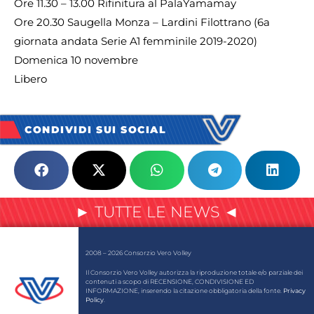
Ore 11.30 – 13.00 Rifinitura al PalaYamamay
Ore 20.30 Saugella Monza – Lardini Filottrano (6a
giornata andata Serie A1 femminile 2019-2020)
Domenica 10 novembre
Libero
CONDIVIDI SUI SOCIAL
► TUTTE LE NEWS ◄
2008 – 2026 Consorzio Vero Volley
Il Consorzio Vero Volley autorizza la riproduzione totale e/o parziale dei
contenuti a scopo di RECENSIONE, CONDIVISIONE ED
INFORMAZIONE, inserendo la citazione obbligatoria della fonte.
Privacy
Policy
.