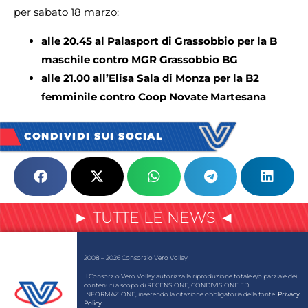
per sabato 18 marzo:
alle 20.45 al Palasport di Grassobbio per la B
maschile contro MGR Grassobbio BG
alle 21.00 all’Elisa Sala di Monza per la B2
femminile contro Coop Novate Martesana
CONDIVIDI SUI SOCIAL
► TUTTE LE NEWS ◄
2008 – 2026 Consorzio Vero Volley
Il Consorzio Vero Volley autorizza la riproduzione totale e/o parziale dei
contenuti a scopo di RECENSIONE, CONDIVISIONE ED
INFORMAZIONE, inserendo la citazione obbligatoria della fonte.
Privacy
Policy
.