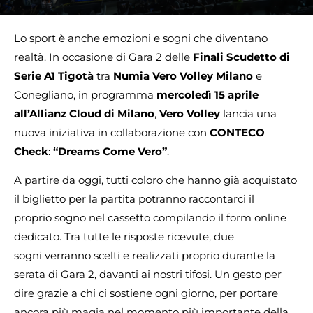
Lo sport è anche emozioni e sogni che diventano
realtà. In occasione di Gara 2 delle
Finali Scudetto di
Serie A1 Tigotà
tra
Numia Vero Volley Milano
e
Conegliano, in programma
mercoledì 15 aprile
all’Allianz Cloud di Milano
,
Vero Volley
lancia una
nuova iniziativa in collaborazione con
CONTECO
Check
:
“Dreams Come Vero”
.
A partire da oggi, tutti coloro che hanno già acquistato
il biglietto per la partita potranno raccontarci il
proprio sogno nel cassetto compilando il form online
dedicato. Tra tutte le risposte ricevute, due
sogni verranno scelti e realizzati proprio durante la
serata di Gara 2, davanti ai nostri tifosi. Un gesto per
dire grazie a chi ci sostiene ogni giorno, per portare
ancora più magia nel momento più importante della